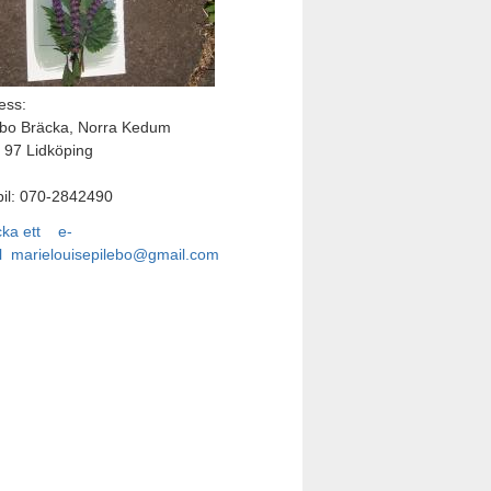
ess:
ebo Bräcka, Norra Kedum
 97 Lidköping
il: 070-2842490
cka ett e-
l
marielouisepilebo@gmail.com