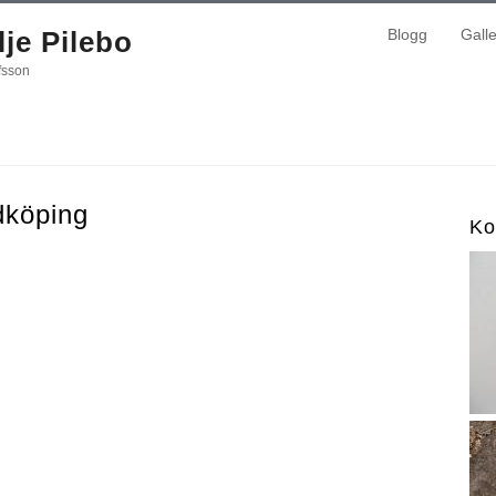
je Pilebo
Blogg
Galle
fsson
idköping
Ko