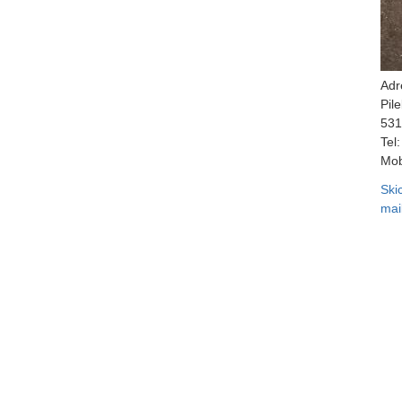
Adr
Pil
531
Tel:
Mob
Ski
mai