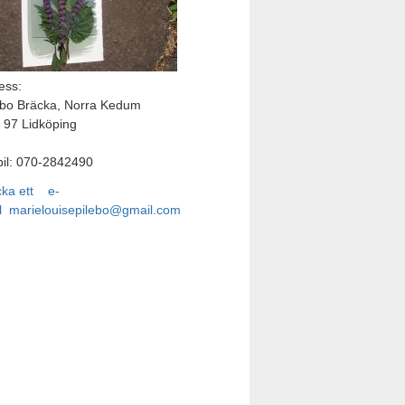
ess:
ebo Bräcka, Norra Kedum
 97 Lidköping
il: 070-2842490
cka ett e-
l
marielouisepilebo@gmail.com