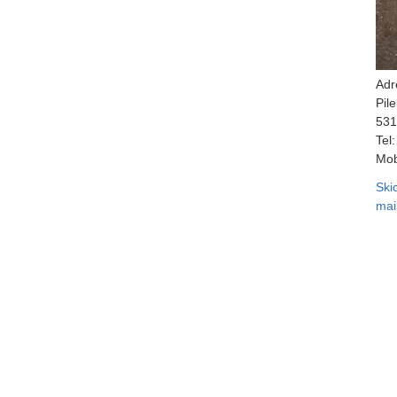
Adr
Pil
531
Tel:
Mob
Ski
mai