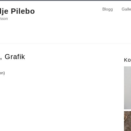
je Pilebo
Blogg
Galle
fsson
, Grafik
Ko
en)