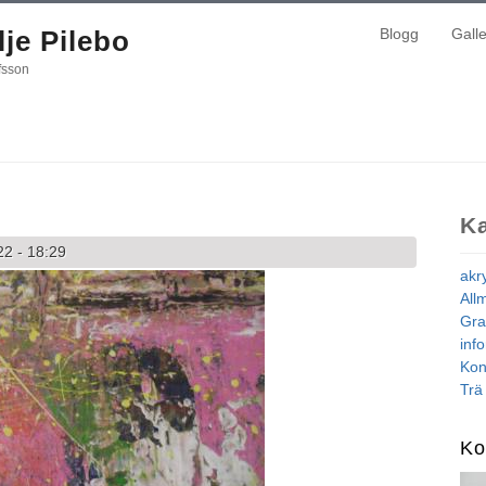
je Pilebo
Blogg
Galle
fsson
Ka
22 - 18:29
akr
All
Gra
inf
Kon
Trä
Ko