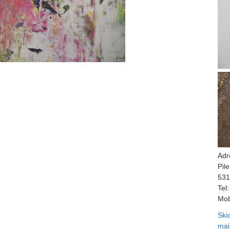
Adr
Pil
531
Tel:
Mob
Ski
mai