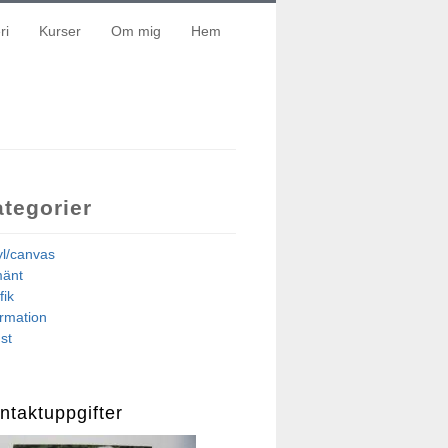
ri
Kurser
Om mig
Hem
tegorier
yl/canvas
mänt
fik
ormation
st
ntaktuppgifter