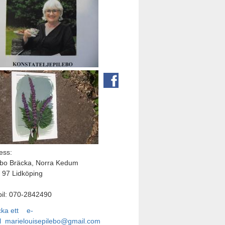
ess:
ebo Bräcka, Norra Kedum
 97 Lidköping
il: 070-2842490
cka ett e-
l
marielouisepilebo@gmail.com