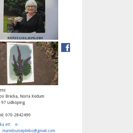
ess:
ebo Bräcka, Norra Kedum
 97 Lidköping
il: 070-2842490
cka ett e-
marielouisepilebo@gmail.com