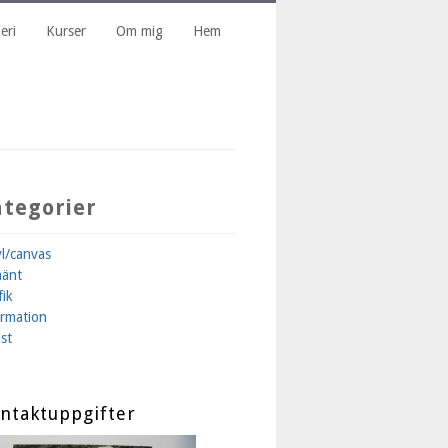
eri
Kurser
Om mig
Hem
ategorier
yl/canvas
mänt
fik
ormation
st
ntaktuppgifter