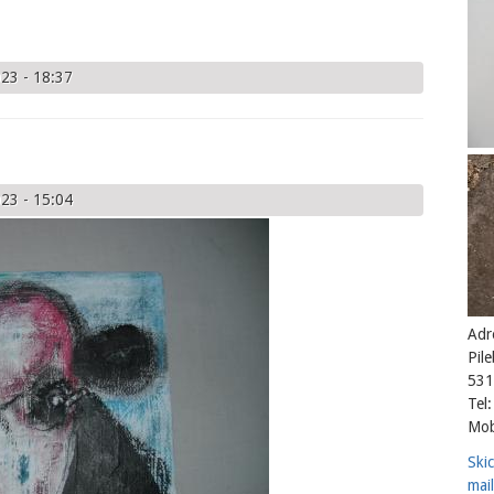
23 - 18:37
23 - 15:04
Adr
Pil
531
Tel:
Mob
Ski
mail