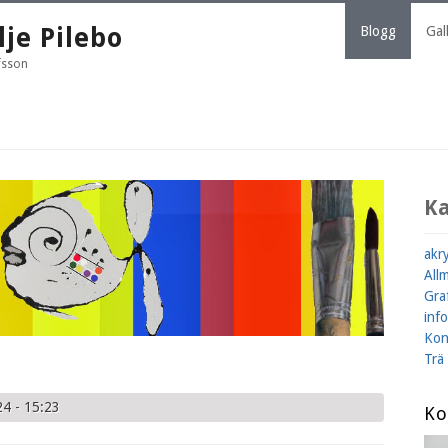
lje Pilebo
Blogg
Gall
fsson
K
akr
All
Gra
inf
Kon
Trä
24 - 15:23
Ko