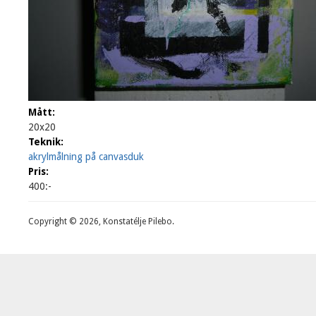
Mått:
20x20
Teknik:
akrylmålning på canvasduk
Pris:
400:-
Copyright © 2026, Konstatélje Pilebo.