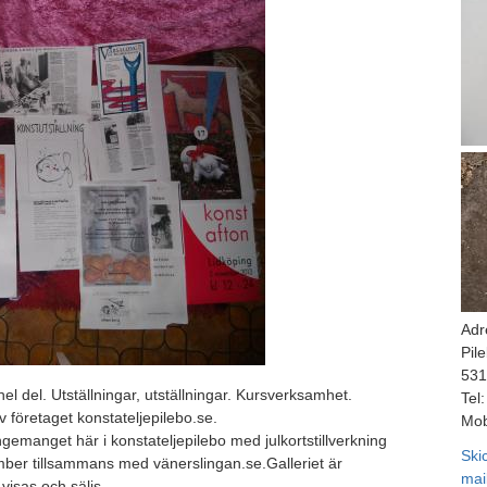
Adr
Pil
531
l del. Utställningar, utställningar. Kursverksamhet.
Tel:
 företaget konstateljepilebo.se.
Mob
emanget här i konstateljepilebo med julkortstillverkning
Ski
ber tillsammans med vänerslingan.se.Galleriet är
mai
visas och säljs.