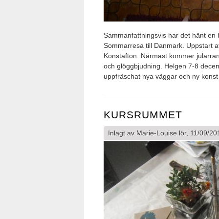
Sammanfattningsvis har det hänt en he
Sommarresa till Danmark. Uppstart av
Konstafton. Närmast kommer jularrang
och glöggbjudning. Helgen 7-8 decem
uppfräschat nya väggar och ny konst 
KURSRUMMET
Inlagt av
Marie-Louise
lör, 11/09/20