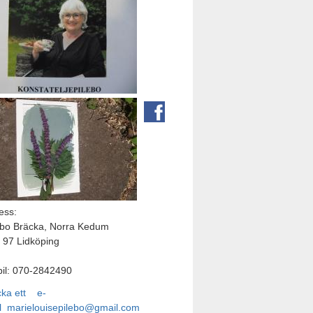
ess:
ebo Bräcka, Norra Kedum
 97 Lidköping
il: 070-2842490
cka ett e-
l
marielouisepilebo@gmail.com