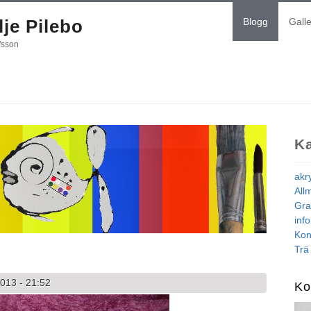
je Pilebo
Blogg
Galle
fsson
Ka
akr
All
Gra
inf
Kon
Trä
013 - 21:52
Ko