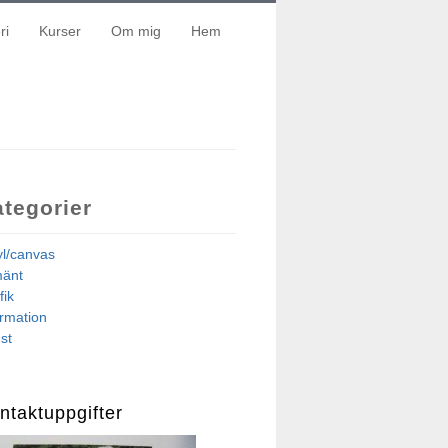
ri
Kurser
Om mig
Hem
tegorier
yl/canvas
mänt
fik
ormation
st
ntaktuppgifter