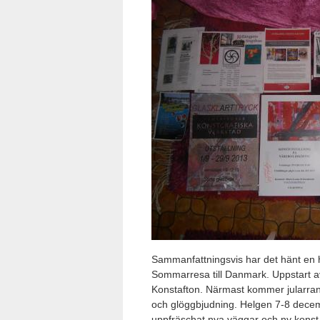
Sammanfattningsvis har det hänt en he
Sommarresa till Danmark. Uppstart av
Konstafton. Närmast kommer jularrang
och glöggbjudning. Helgen 7-8 decem
uppfräschat nya väggar och ny konst 