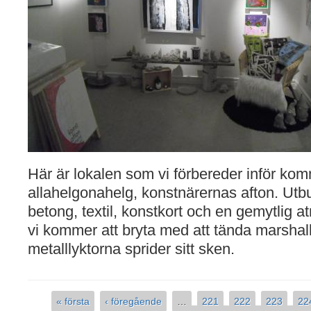
Här är lokalen som vi förbereder inför k
allahelgonahelg, konstnärernas afton. Utb
betong, textil, konstkort och en gemytlig 
vi kommer att bryta med att tända marshall
metalllyktorna sprider sitt sken.
« första
‹ föregående
…
221
222
223
22